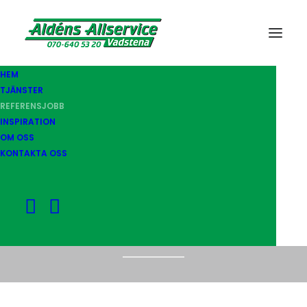
HEM
TJÄNSTER
REFERENSJOBB
REFERENSJOBB
INSPIRATION
OM OSS
KONTAKTA OSS
Här kan ni se bilder på
tjänster vi utfört och se hur de
växt fram undet pågående
arbete.